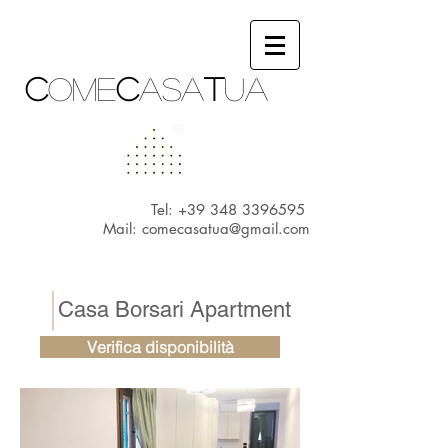
c
ome
c
asa
t
ua
Tel:
+39 348 3396595
Mail:
comecasatua@gmail.com
Casa Borsari Apartment
Verifica disponibilità