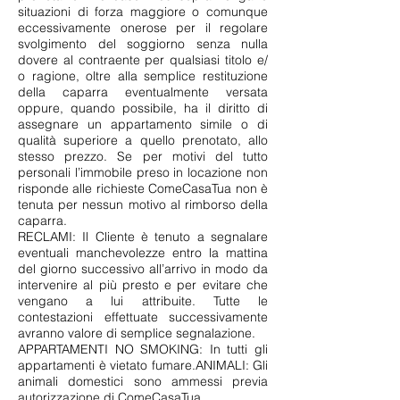
situazioni di forza maggiore o comunque
eccessivamente onerose per il regolare
svolgimento del soggiorno senza nulla
dovere al contraente per qualsiasi titolo e/
o ragione, oltre alla semplice restituzione
della caparra eventualmente versata
oppure, quando possibile, ha il diritto di
assegnare un appartamento simile o di
qualità superiore a quello prenotato, allo
stesso prezzo. Se per motivi del tutto
personali l’immobile preso in locazione non
risponde alle richieste ComeCasaTua non è
tenuta per nessun motivo al rimborso della
caparra.
RECLAMI: Il Cliente è tenuto a segnalare
eventuali manchevolezze entro la mattina
del giorno successivo all’arrivo in modo da
intervenire al più presto e per evitare che
vengano a lui attribuite. Tutte le
contestazioni effettuate successivamente
avranno valore di semplice segnalazione.
APPARTAMENTI NO SMOKING: In tutti gli
appartamenti è vietato fumare.ANIMALI: Gli
animali domestici sono ammessi previa
autorizzazione di ComeCasaTua.