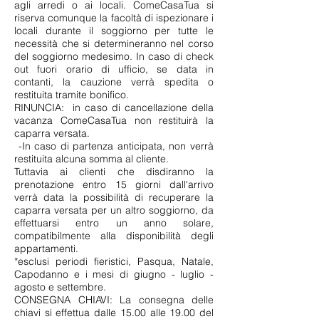
agli arredi o ai locali. ComeCasaTua si
riserva comunque la facoltà di ispezionare i
locali durante il soggiorno per tutte le
necessità che si determineranno nel corso
del soggiorno medesimo. In caso di check
out fuori orario di ufficio, se data in
contanti, la cauzione verrà spedita o
restituita tramite bonifico.
RINUNCIA: in caso di cancellazione della
vacanza ComeCasaTua non restituirà la
caparra versata.
-In caso di partenza anticipata, non verrà
restituita alcuna somma al cliente.
Tuttavia ai clienti che disdiranno la
prenotazione entro 15 giorni dall'arrivo
verrà data la possibilità di recuperare la
caparra versata per un altro soggiorno, da
effettuarsi entro un anno solare,
compatibilmente alla disponibilità degli
appartamenti.
*esclusi periodi fieristici, Pasqua, Natale,
Capodanno e i mesi di giugno - luglio -
agosto e settembre.
CONSEGNA CHIAVI: La consegna delle
chiavi si effettua dalle 15.00 alle 19.00 del