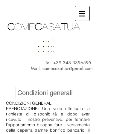
c
ome
c
asa
t
ua
Tel:
+39 348 3396595
Mail:
comecasatua@gmail.com
Condizioni generali
CONDIZIONI GENERALI
PRENOTAZIONE: Una volta effettuata la
richiesta di disponibilità e dopo aver
ricevuto il nostro preventivo, per fermare
l'appartamento bisogna fare il versamento
della caparra tramite bonifico bancario. Il