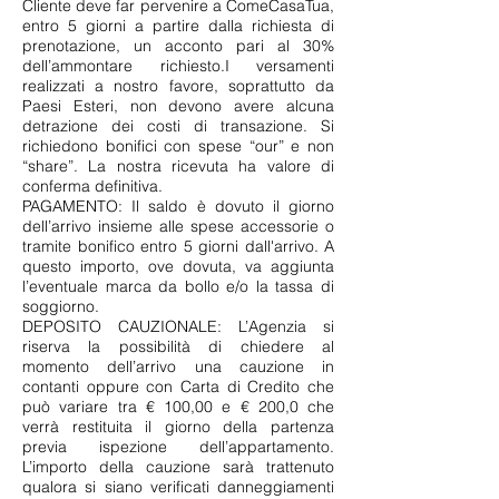
Cliente deve far pervenire a ComeCasaTua,
entro 5 giorni a partire dalla richiesta di
prenotazione, un acconto pari al 30%
dell’ammontare richiesto.I versamenti
realizzati a nostro favore, soprattutto da
Paesi Esteri, non devono avere alcuna
detrazione dei costi di transazione. Si
richiedono bonifici con spese “our” e non
“share”. La nostra ricevuta ha valore di
conferma definitiva.
PAGAMENTO: Il saldo è dovuto il giorno
dell’arrivo insieme alle spese accessorie o
tramite bonifico entro 5 giorni dall'arrivo. A
questo importo, ove dovuta, va aggiunta
l’eventuale marca da bollo e/o la tassa di
soggiorno.
DEPOSITO CAUZIONALE: L’Agenzia si
riserva la possibilità di chiedere al
momento dell’arrivo una cauzione in
contanti oppure con Carta di Credito che
può variare tra € 100,00 e € 200,0 che
verrà restituita il giorno della partenza
previa ispezione dell’appartamento.
L’importo della cauzione sarà trattenuto
qualora si siano verificati danneggiamenti