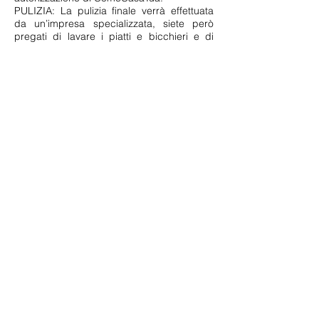
PULIZIA: La pulizia finale verrà effettuata
da un’impresa specializzata, siete però
pregati di lavare i piatti e bicchieri e di
portare i rifiuti negli appositi contenitori
situati in strada.ULTERIORI INFORMAZIONI:
Vanno rispettati i regolamenti condominiali
in particolar modo gli orari di riposo
(13.00-
16.00
/
22.00- 8.00)
. Nei casi di grave
inosservanza ai regolamenti di condominio
il cliente ne risponderà direttamente
assumendosi le responsabilità del caso.La
direzione declina ogni responsabilità per
eventuali furti o danneggiamenti ad oggetti
lasciati all’interno
dell’appartamento.Qualsiasi sostituzione di
persona durante il periodo di locazione è
vietata, se non preventivamente
concordata. La presenza di un numero di
persone superiore e non dichiarate nella
stipula del presente contratto, comporta la
risoluzione dello stesso e la perdita della
cauzione.
Spese accessorie: gas-acqua-luce- Wi-Fi
inclusi nel prezzo.