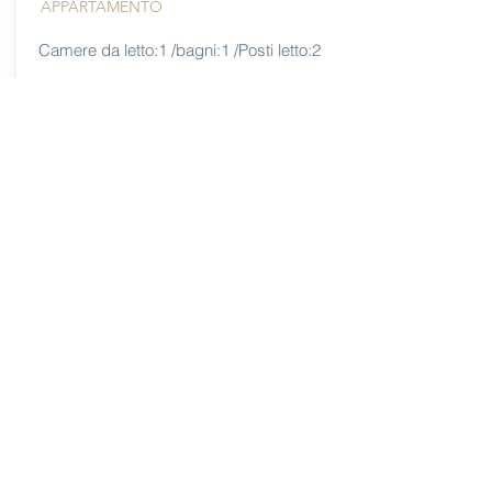
APPARTAMENTO
Camere da letto:1 /bagni:1 /Posti letto:2
Centro Verona a 50m
Da:
more info
90 eur/notte