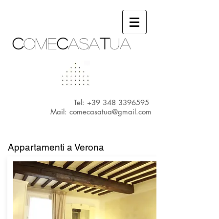
c
ome
c
asa
t
ua
Tel:
+39 348 3396595
Mail:
comecasatua@gmail.com
Appartamenti a Verona