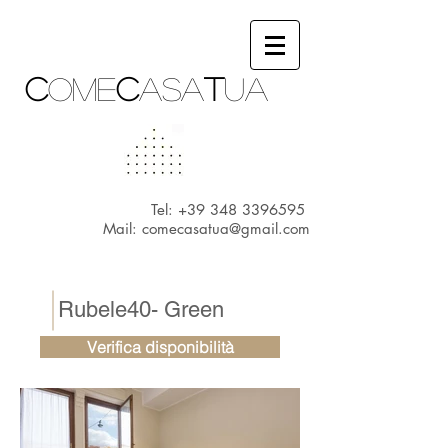
c
ome
c
asa
t
ua
Tel:
+39 348 3396595
Mail:
comecasatua@gmail.com
Rubele40- Green
Verifica disponibilità